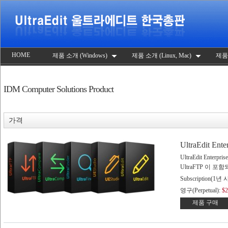
HOME
제품 소개 (Windows)
제품 소개 (Linux, Mac)
제품
IDM Computer Solutions Product
가격
UltraEdit Enter
UltraEdit Enterpri
UltraFTP 이 
Subscription(1년
영구(Perpetual):
$2
제품 구매