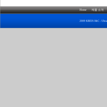
Home
제품 소개
2009 KREIS I&C - UltraE