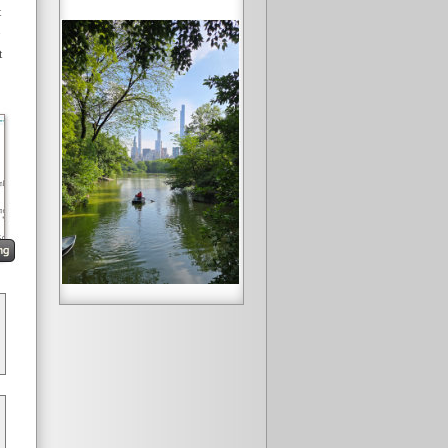
t
등
t